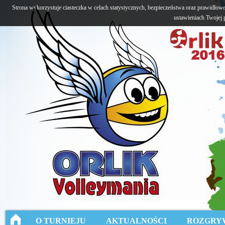
Strona wykorzystuje ciasteczka w celach statystycznych, bezpieczeństwa oraz prawidłow
ustawieniach Twojej p
O TURNIEJU
AKTUALNOŚCI
ROZGRY